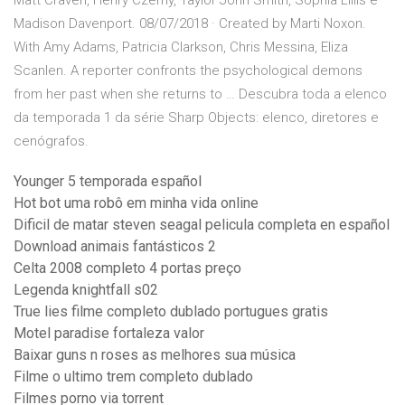
Matt Craven, Henry Czerny, Taylor John Smith, Sophia Lillis e
Madison Davenport. 08/07/2018 · Created by Marti Noxon.
With Amy Adams, Patricia Clarkson, Chris Messina, Eliza
Scanlen. A reporter confronts the psychological demons
from her past when she returns to … Descubra toda a elenco
da temporada 1 da série Sharp Objects: elenco, diretores e
cenógrafos.
Younger 5 temporada español
Hot bot uma robô em minha vida online
Dificil de matar steven seagal pelicula completa en español
Download animais fantásticos 2
Celta 2008 completo 4 portas preço
Legenda knightfall s02
True lies filme completo dublado portugues gratis
Motel paradise fortaleza valor
Baixar guns n roses as melhores sua música
Filme o ultimo trem completo dublado
Filmes porno via torrent