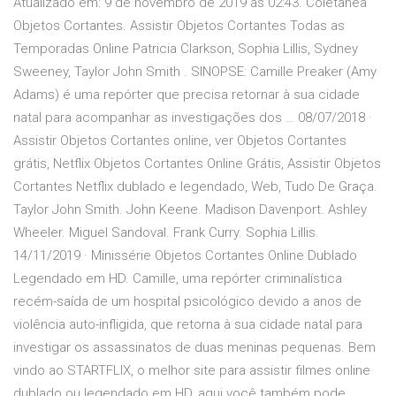
Atualizado em: 9 de novembro de 2019 as 02:43. Coletânea
Objetos Cortantes. Assistir Objetos Cortantes Todas as
Temporadas Online Patricia Clarkson, Sophia Lillis, Sydney
Sweeney, Taylor John Smith . SINOPSE: Camille Preaker (Amy
Adams) é uma repórter que precisa retornar à sua cidade
natal para acompanhar as investigações dos … 08/07/2018 ·
Assistir Objetos Cortantes online, ver Objetos Cortantes
grátis, Netflix Objetos Cortantes Online Grátis, Assistir Objetos
Cortantes Netflix dublado e legendado, Web, Tudo De Graça.
Taylor John Smith. John Keene. Madison Davenport. Ashley
Wheeler. Miguel Sandoval. Frank Curry. Sophia Lillis.
14/11/2019 · Minissérie Objetos Cortantes Online Dublado
Legendado em HD. Camille, uma repórter criminalística
recém-saída de um hospital psicológico devido a anos de
violência auto-infligida, que retorna à sua cidade natal para
investigar os assassinatos de duas meninas pequenas. Bem
vindo ao STARTFLIX, o melhor site para assistir filmes online
dublado ou legendado em HD, aqui você também pode