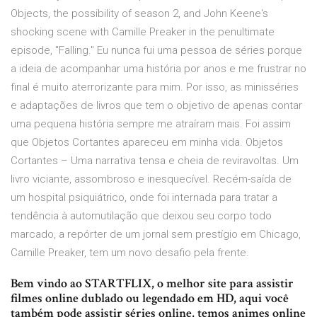
Objects, the possibility of season 2, and John Keene's
shocking scene with Camille Preaker in the penultimate
episode, "Falling." Eu nunca fui uma pessoa de séries porque
a ideia de acompanhar uma história por anos e me frustrar no
final é muito aterrorizante para mim. Por isso, as minisséries
e adaptações de livros que tem o objetivo de apenas contar
uma pequena história sempre me atraíram mais. Foi assim
que Objetos Cortantes apareceu em minha vida. Objetos
Cortantes – Uma narrativa tensa e cheia de reviravoltas. Um
livro viciante, assombroso e inesquecível. Recém-saída de
um hospital psiquiátrico, onde foi internada para tratar a
tendência à automutilação que deixou seu corpo todo
marcado, a repórter de um jornal sem prestígio em Chicago,
Camille Preaker, tem um novo desafio pela frente.
Bem vindo ao STARTFLIX, o melhor site para assistir
filmes online dublado ou legendado em HD, aqui você
também pode assistir séries online, temos animes online