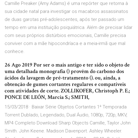
Camille Preaker (Amy Adams) é uma repórter que retorna à
sua cidade natal para investigar os macabros assassinatos
de duas garotas pré-adolescentes, após ter passado um
tempo em uma instituição psiquiátrica. Além de precisar lidar
com seus próprios distúrbios emocionais, Camille precisa
conviver com a mãe hipocondríaca e a meia-irmã que mal
conhece.
26 Ago 2019 Por ser o mais antigo e ter sido o objeto de
uma detalhada monografia () provêm do carbono dos
ácidos da lavagem de pré-tratamento (). ou, ainda, a
obtenção de gumes cortantes regulares e compatíveis
com atividades de corte. ZOLLIKOFER, Christoph P. E.;
PONCE DE LEÓN, Marcia S.; SMITH,
15/03/2018 · Baixar Série Objetos Cortantes 1ª Temporada
Torrent Dublado, Legendado, Dual Áudio, 1080p, 720p, MKV,
MP4 Completo Download Sharp Objects Camille, Taylor John
Smith. John Keene. Madison Davenport. Ashley Wheeler.