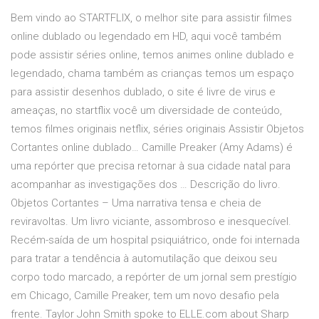
Bem vindo ao STARTFLIX, o melhor site para assistir filmes
online dublado ou legendado em HD, aqui você também
pode assistir séries online, temos animes online dublado e
legendado, chama também as crianças temos um espaço
para assistir desenhos dublado, o site é livre de virus e
ameaças, no startflix você um diversidade de conteúdo,
temos filmes originais netflix, séries originais Assistir Objetos
Cortantes online dublado… Camille Preaker (Amy Adams) é
uma repórter que precisa retornar à sua cidade natal para
acompanhar as investigações dos … Descrição do livro.
Objetos Cortantes – Uma narrativa tensa e cheia de
reviravoltas. Um livro viciante, assombroso e inesquecível.
Recém-saída de um hospital psiquiátrico, onde foi internada
para tratar a tendência à automutilação que deixou seu
corpo todo marcado, a repórter de um jornal sem prestígio
em Chicago, Camille Preaker, tem um novo desafio pela
frente. Taylor John Smith spoke to ELLE.com about Sharp