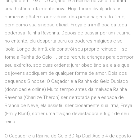
lançado em 1937. “O Caçador e a Rainha do Gelo” contará
uma história totalmente nova. Hoje foram divulgados os
primeiros pôsteres individuais dos personagens do filme,
bem como sua sinopse oficial. Freya é a irmã boa da toda
poderosa Rainha Ravenna. Depois de passar por um trauma,
no entanto, ela desperta para os poderes mágicos e se
isola. Longe da irmã, ela constrói seu próprio reinado – se
torna a Rainha do Gelo –, onde recruta crianças para compor
seu exército, sob duas ordens: jurar obediência a ela e que
os jovens abdiquem de qualquer forma de amor. Dois dos
pequenos Sinopse: O Caçador e a Rainha do Gelo Dublado
(download e online) Muito tempo antes da malvada Rainha
Ravenna (Charlize Theron) ser derrotada pela espada de
Branca de Neve, ela assistiu silenciosamente sua irmã, Freya
(Emily Blunt), sofrer uma traição devastadora e fugir de seu
reino.
O Caçador e a Rainha do Gelo BDRip Dual Áudio 4 de agosto