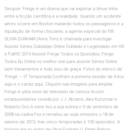
Sinopse: Fringe é um drama que vai explorar a tênue linha
entre a ficção científica e a realidade. Quando um acidente
aéreo ocorre em Boston matando todos os passageiros e a
tripulação de forma chocante, a agente especial do FBI
OLIVIA DUNHAM (Anna Torv) é chamada para investigar.
Assistir Séries Dubladas Online Dublado e Legendado em HD
e FullHD 2019 Assistir Fringe Todos os Episódios, Fringe
Todos Ep Online no melhor site para assistir Séries Online
sem travamentos e tudo isso de graça. Fotos do elenco de
‘Fringe’ – 5ª Temporada Confiram a primeira sessão de fotos
aqui e o cartaz aqui. Cliquem nas imagens para ampliar.
Fringe é unha serie de televisión de ciencia ficción
estadounidense creada por J.J. Abrams, Alex Kurtzman e
Roberto Orci.A serie tivo a súa estrea o 9 de setembro de
2008 na cadea Fox e rematou as súas emisións o 18 de
xaneiro de 2013, tras cinco temporadas e 100 episodios. A
historia xira ao redor de Olivia Dunham (), Peter Bishop