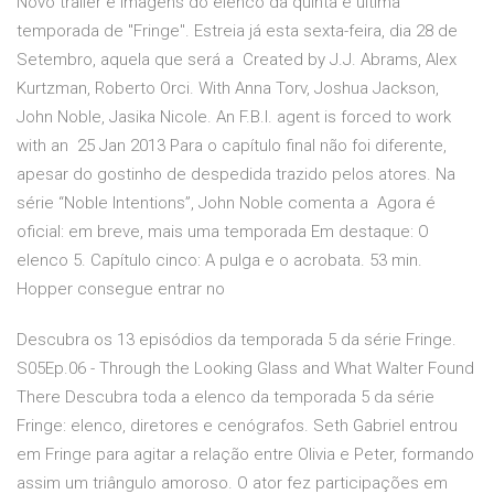
Novo trailer e imagens do elenco da quinta e última
temporada de "Fringe". Estreia já esta sexta-feira, dia 28 de
Setembro, aquela que será a Created by J.J. Abrams, Alex
Kurtzman, Roberto Orci. With Anna Torv, Joshua Jackson,
John Noble, Jasika Nicole. An F.B.I. agent is forced to work
with an 25 Jan 2013 Para o capítulo final não foi diferente,
apesar do gostinho de despedida trazido pelos atores. Na
série “Noble Intentions”, John Noble comenta a Agora é
oficial: em breve, mais uma temporada Em destaque: O
elenco 5. Capítulo cinco: A pulga e o acrobata. 53 min.
Hopper consegue entrar no
Descubra os 13 episódios da temporada 5 da série Fringe.
S05Ep.06 - Through the Looking Glass and What Walter Found
There Descubra toda a elenco da temporada 5 da série
Fringe: elenco, diretores e cenógrafos. Seth Gabriel entrou
em Fringe para agitar a relação entre Olivia e Peter, formando
assim um triângulo amoroso. O ator fez participações em