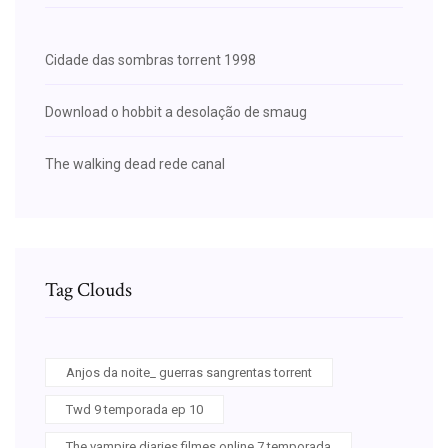
Cidade das sombras torrent 1998
Download o hobbit a desolação de smaug
The walking dead rede canal
Tag Clouds
Anjos da noite_ guerras sangrentas torrent
Twd 9 temporada ep 10
The vampire diaries filmes online 7 temporada